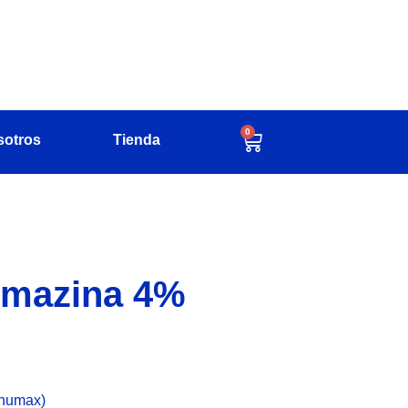
0
sotros
Tienda
mazina 4%
(humax)