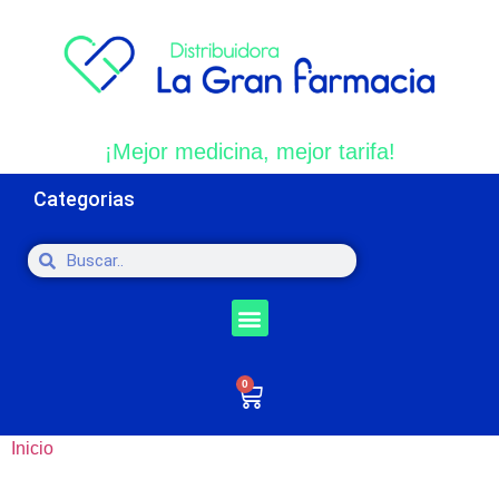
¡Mejor medicina, mejor tarifa!
Categorias
0
Inicio
/ Productos etiquetados “Solución Oral”