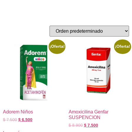
Solución Oral
Mostrando los 18 resultados
¡Oferta!
¡Oferta!
Adorem Niños
Amoxicilina Genfar
SUSPENCION
$
7.500
$
6.500
$
8.900
$
7.500