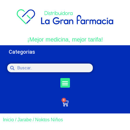
¡Mejor medicina, mejor tarifa!
Categorias
0
Inicio
/
Jarabe
/ Noktos Niños