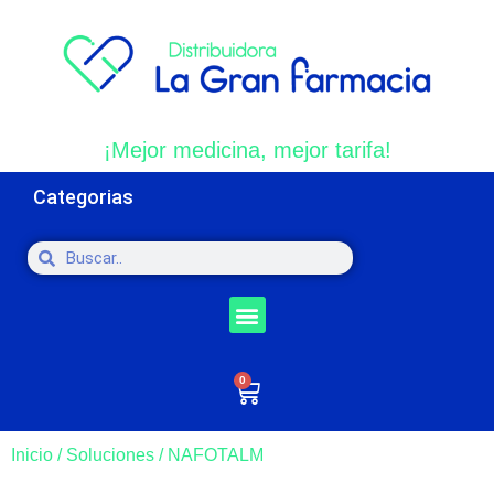
¡Mejor medicina, mejor tarifa!
Categorias
0
Inicio
/
Soluciones
/ NAFOTALM