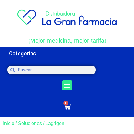
¡Mejor medicina, mejor tarifa!
Categorias
0
Inicio
/
Soluciones
/ Lagrigen