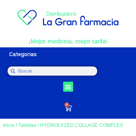
¡Mejor medicina, mejor tarifa!
Categorias
0
Inicio
/
Tabletas
/ HYDROLYZED COLLAGE COMPLEX