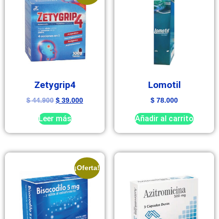
Zetygrip4
Lomotil
$
44.900
$
39.000
$
78.000
Leer más
Añadir al carrito
¡Oferta!