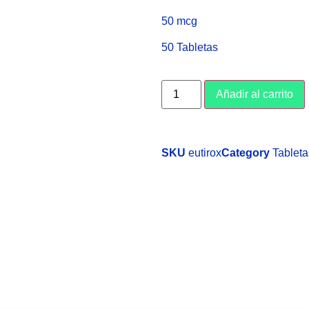
50 mcg
50 Tabletas
Añadir al carrito
SKU
eutirox
Category
Tableta