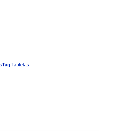
s
Tag
Tabletas