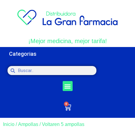
¡Mejor medicina, mejor tarifa!
Categorias
0
Inicio
/
Ampollas
/ Voltaren 5 ampollas