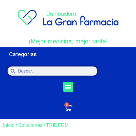
¡Mejor medicina, mejor tarifa!
Categorias
0
Inicio
/
Soluciones
/ TRIDERM