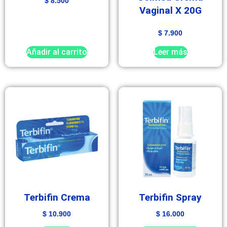
$
8.500
Vaginal X 20G
Valorado
$
7.900
con
5.00
de 5
Añadir al carrito
Leer más
Terbifin Crema
Terbifin Spray
$
10.900
$
16.000