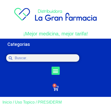
¡Mejor medicina, mejor tarifa!
Categorias
0
Inicio
/
Uso Topico
/ PRESIDERM