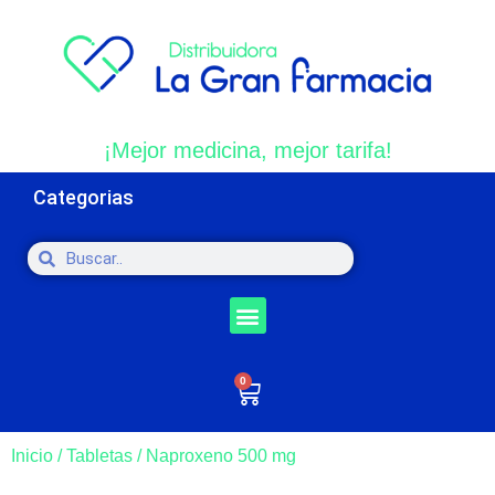
¡Mejor medicina, mejor tarifa!
Categorias
0
Inicio
/
Tabletas
/ Naproxeno 500 mg