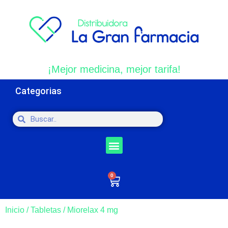
¡Mejor medicina, mejor tarifa!
Categorias
0
Inicio
/
Tabletas
/ Miorelax 4 mg