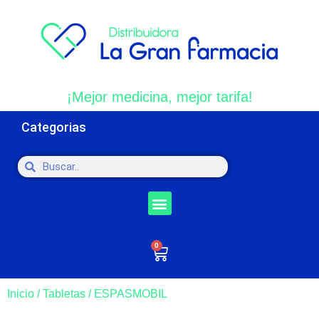
¡Mejor medicina, mejor tarifa!
Categorias
0
Inicio
/
Tabletas
/ ESPASMOBIL