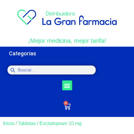
¡Mejor medicina, mejor tarifa!
Categorias
0
Inicio
/
Tabletas
/ Escitalopram 10 mg