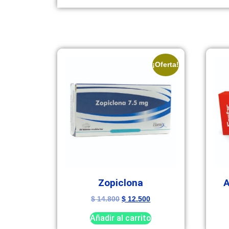
¡Oferta!
Zopiclona
A
$
14.800
$
12.500
Añadir al carrito