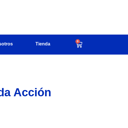
0
sotros
Tienda
da Acción