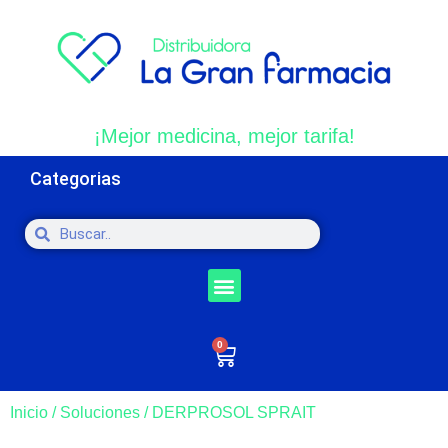
¡Mejor medicina, mejor tarifa!
Categorias
0
Inicio
/
Soluciones
/ DERPROSOL SPRAIT