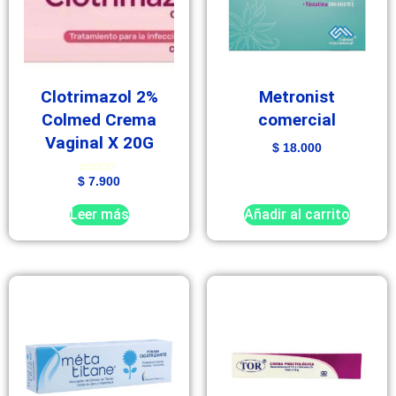
Clotrimazol 2%
Metronist
Colmed Crema
comercial
Vaginal X 20G
$
18.000
Valorado
$
7.900
con
5.00
de 5
Leer más
Añadir al carrito