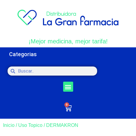
¡Mejor medicina, mejor tarifa!
Categorias
0
Inicio
/
Uso Topico
/ DERMAKRON