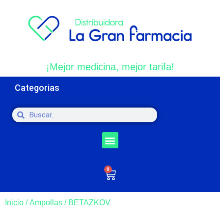
¡Mejor medicina, mejor tarifa!
Categorias
0
Inicio
/
Ampollas
/ BETAZKOV