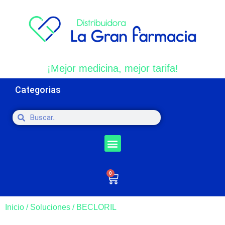
¡Mejor medicina, mejor tarifa!
Categorias
0
Inicio
/
Soluciones
/ BECLORIL