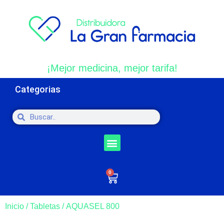
¡Mejor medicina, mejor tarifa!
Categorias
0
Inicio
/
Tabletas
/ AQUASEL 800