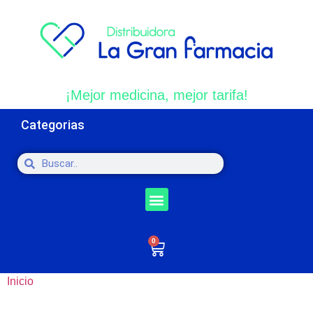
¡Mejor medicina, mejor tarifa!
Categorias
0
Inicio
/ Productos etiquetados “Tos”