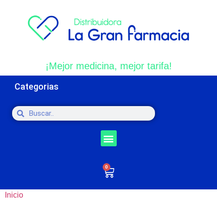
¡Mejor medicina, mejor tarifa!
Categorias
0
Inicio
/ Productos etiquetados “Tabletas Rec”