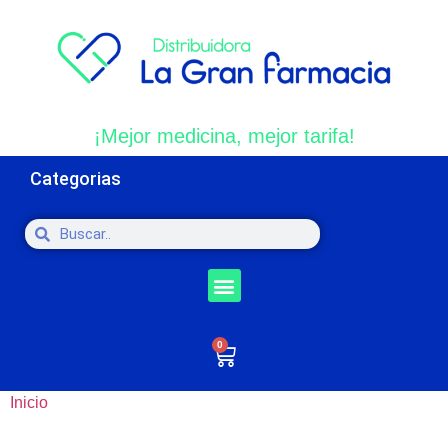
¡Mejor medicina, mejor tarifa!
Categorias
0
Inicio
/ Productos etiquetados “Polvo para reconstituir”